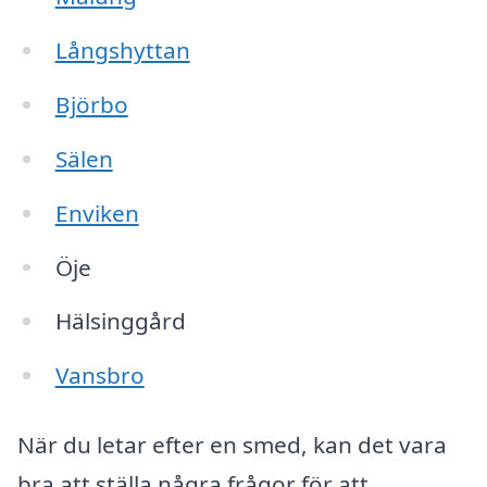
Långshyttan
Björbo
Sälen
Enviken
Öje
Hälsinggård
Vansbro
När du letar efter en smed, kan det vara
bra att ställa några frågor för att