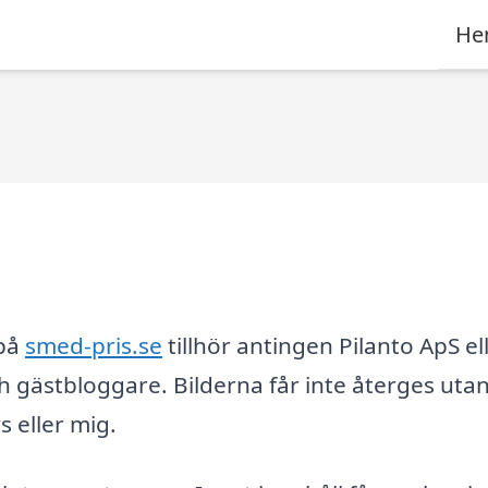
He
 på
smed-pris.se
tillhör antingen Pilanto ApS el
h gästbloggare. Bilderna får inte återges uta
 eller mig.