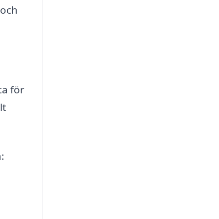
 och
a för
lt
: