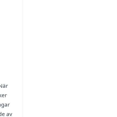
 När
ker
ingar
de av