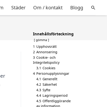
m
Städer
Om / kontakt
Blogg
Innehållsförteckning
gömma
1
Upphovsrätt
2
Annonsering
3
Cookie- och
Integritetspolicy
3.1
Cookies
4
Personupplysningar
ler
4.1
Generellt
n
4.2
Säkerhet
4.3
Syfte
4.4
Lagringsperiod
4.5
Offentliggörande
av information