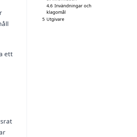
4.6
Invändningar och
r
klagomål
5
Utgivare
åll
a ett
srat
ar