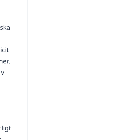
iska
icit
mer,
av
ligt
s