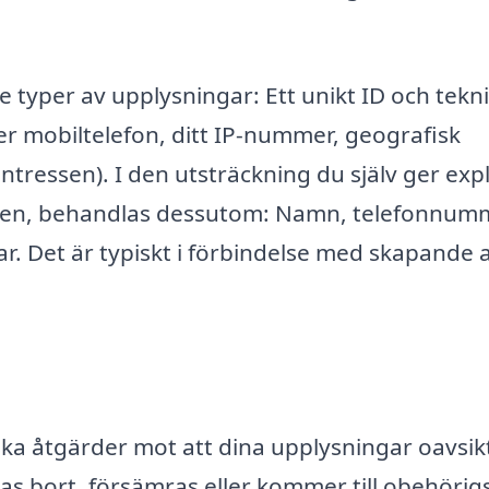
e typer av upplysningar: Ett unikt ID och tekn
ler mobiltelefon, ditt IP-nummer, geografisk
intressen). I den utsträckning du själv ger expl
ionen, behandlas dessutom: Namn, telefonnum
r. Det är typiskt i förbindelse med skapande 
ska åtgärder mot att dina upplysningar oavsikt
ppas bort, försämras eller kommer till obehörig