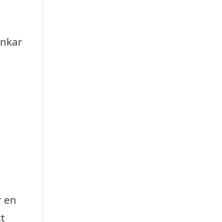
änkar
r en
tt