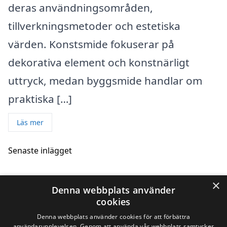
deras användningsområden,
tillverkningsmetoder och estetiska
värden. Konstsmide fokuserar på
dekorativa element och konstnärligt
uttryck, medan byggsmide handlar om
praktiska […]
Läs mer
Senaste inlägget
×
Skillnaden mellan konstsmide, byggsmide
Denna webbplats använder
och industrismide
cookies
22/04/2025
Denna webbplats använder cookies för att förbättra
användarupplevelsen. Genom att använda vår webbplats samtycker