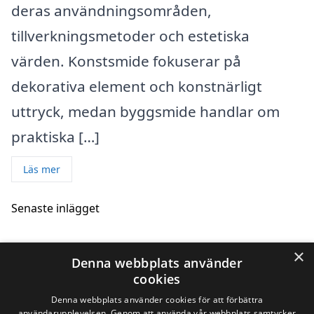
deras användningsområden,
tillverkningsmetoder och estetiska
värden. Konstsmide fokuserar på
dekorativa element och konstnärligt
uttryck, medan byggsmide handlar om
praktiska […]
Läs mer
Senaste inlägget
×
Skillnaden mellan konstsmide, byggsmide
Denna webbplats använder
och industrismide
cookies
22/04/2025
Denna webbplats använder cookies för att förbättra
användarupplevelsen. Genom att använda vår webbplats samtycker