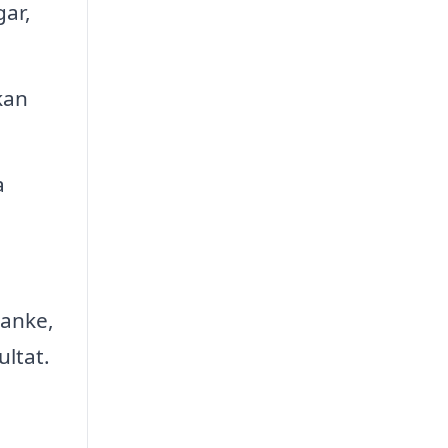
ar,
kan
a
tanke,
ultat.