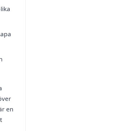
lika
kapa
n
a
över
är en
t