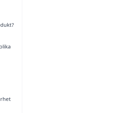
odukt?
olika
erhet