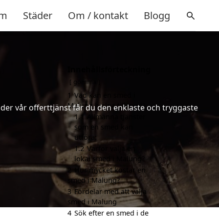
m
Städer
Om / kontakt
Blogg
Innehållsförteckning
gömma
1
Vad kan en smed i
Malung hjälpa till med?
er vår offerttjänst får du den enklaste och tryggaste
1.1
Allmänna tjänster
som en smed kan
utföra:
1.2
Varför välja en
lokal smed i Malung?
2
Hur mycket kostar en
smed i Malung?
3
Fördelar med att välja
smed i Malung
4
Sök efter en smed i de