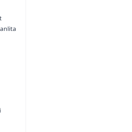
t
anlita
i