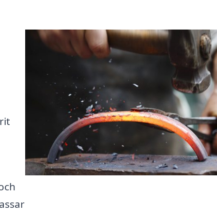
rit
 och
passar