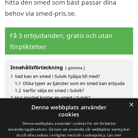
hitta den smed som bäst passar dina
behov via smed-pris.se.
Få 3 erbjudanden, gratis och utan
förpliktelser
Innehållsförteckning
gömma
1
Vad kan en smed i Sulvik hjälpa till med?
1.1
Olika typer av tjänster som en smed kan erbjuda
1.2
Varför välja en smed i Sulvik?
2
Hur mycket kostar en smed i Sulvik?
×
3
Fördelar med att välja smed i Sulvik
Denna webbplats använder
4
Sök efter en skicklig smed i de omgivande städerna
cookies
Sulvik
Denna webbplats använder cookies för att förbättra
användarupplevelsen. Genom att använda vår webbplats samtycker
du till alla cookies i enlighet med vår cookiepolicy.
Läs mer