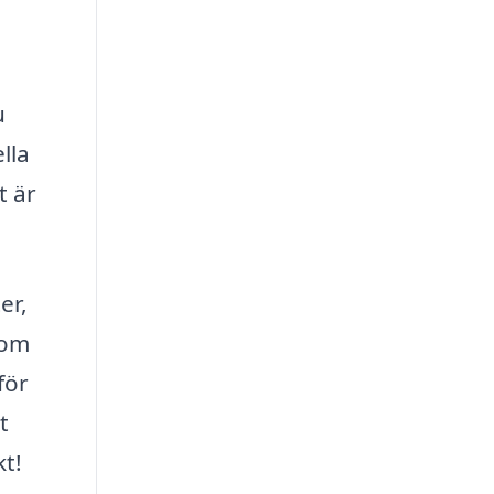
u
lla
t är
er,
som
för
t
kt!