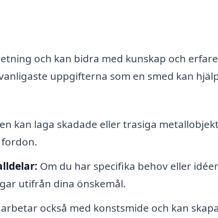
rbetning och kan bidra med kunskap och erfar
vanligaste uppgifterna som en smed kan hjälpa
n kan laga skadade eller trasiga metallobjek
 fordon.
lldelar:
Om du har specifika behov eller idée
ar utifrån dina önskemål.
rbetar också med konstsmide och kan skap