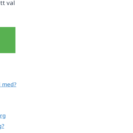
tt val
l med?
erg
g?