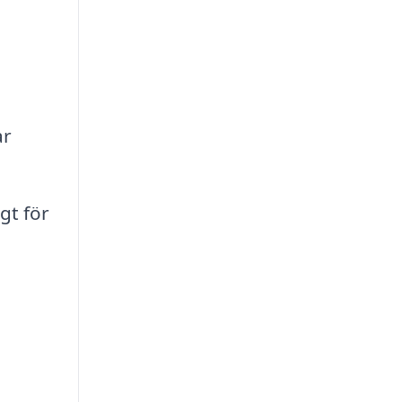
ar
gt för