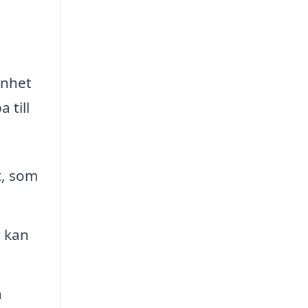
enhet
 till
t, som
r kan
a