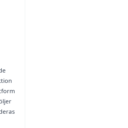
åde
ktion
ttform
öljer
 deras