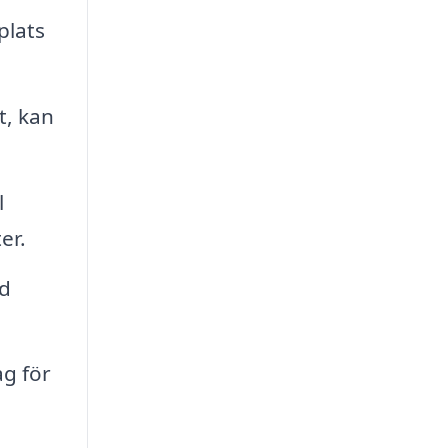
plats
t, kan
l
er.
ed
g för