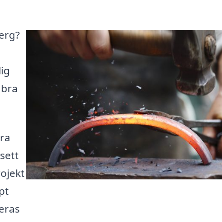
berg?
lig
 bra
era
sett
ojekt
pt
eras