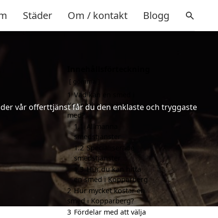
m
Städer
Om / kontakt
Blogg
Innehållsförteckning
gömma
1
Vad kan en smed i
Kopparberg hjälpa till
er vår offerttjänst får du den enklaste och tryggaste
med?
1.1
Allmänna
smedstjänster
1.2
Specialiserade
smedstjänster
1.3
Hur du kan hitta
en smed i Kopparberg
2
Hur mycket kostar en
smed i Kopparberg?
3
Fördelar med att välja