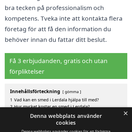
bra tecken på professionalism och
kompetens. Tveka inte att kontakta flera
företag för att få den information du
behöver innan du fattar ditt beslut.
Få 3 erbjudanden, gratis och utan
förpliktelser
Innehållsförteckning
gömma
1
Vad kan en smed i Lerdala hjälpa till med?
2
Hur mycket kostar en smed i Lerdala?
×
3
Fördelar med att välja smed i Lerdala
Denna webbplats använder
4
Sök efter en skicklig smed i de omgivande städerna
cookies
Lerdala
Denna webbplats använder cookies för att förbättra