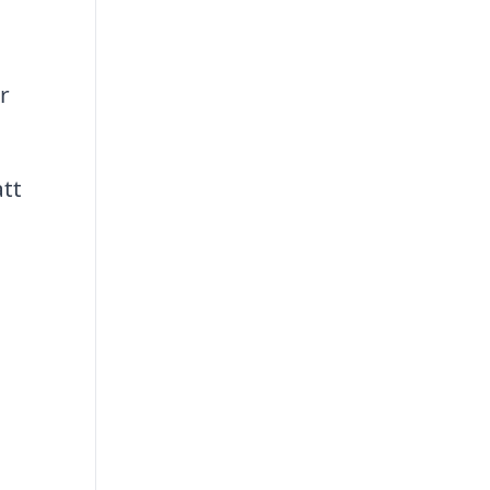
h
r
tt