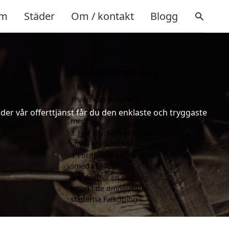
m
Städer
Om / kontakt
Blogg
Innehållsförteckning
gömma
1
Vad kan en smed i
Falköping hjälpa till
er vår offerttjänst får du den enklaste och tryggaste
med?
2
Hur mycket kostar en
smed i Falköping?
3
Fördelar med att välja
smed i Falköping
4
Sök efter en skicklig
smed i de omgivande
städerna Falköping