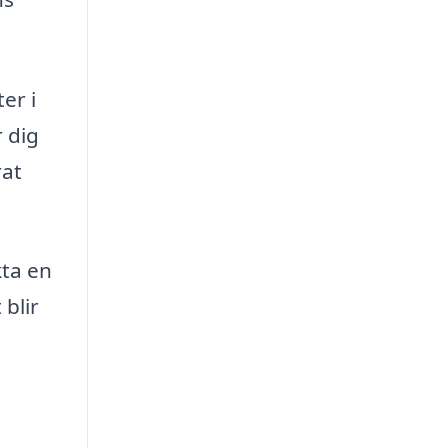
er i
r dig
rat
kta en
 blir