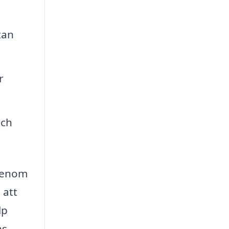
tan
r
och
 genom
 att
lp
ns