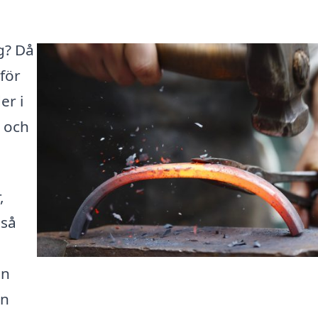
ng? Då
för
er i
d och
,
 så
in
an