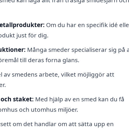
smed kan laga allt från trasiga smidesjärn oc
etallprodukter:
Om du har en specifik idé elle
ukt just för dig.
uktioner:
Många smeder specialiserar sig på a
remål till deras forna glans.
l av smedens arbete, vilket möjliggör att
r.
och staket:
Med hjälp av en smed kan du få
nomhus och utomhus miljöer.
ett om det handlar om att sätta upp en