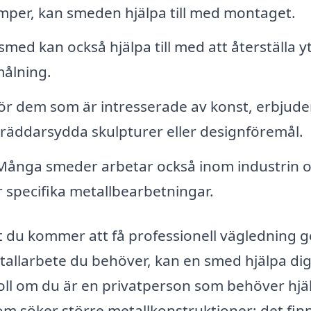
kamper, kan smeden hjälpa till med montaget.
smed kan också hjälpa till med att återställa y
målning.
ör dem som är intresserade av konst, erbjude
kräddarsydda skulpturer eller designföremål.
ånga smeder arbetar också inom industrin 
 specifika metallbearbetningar.
att du kommer att få professionell vägledning
tallarbete du behöver, kan en smed hjälpa dig
 roll om du är en privatperson som behöver hjä
om söker större metallkonstruktioner; det fin