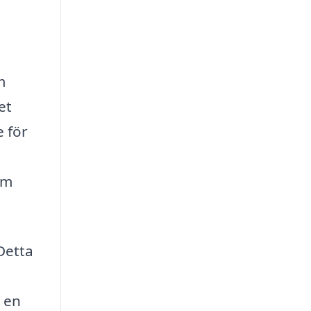
m
et
e för
om
Detta
 en