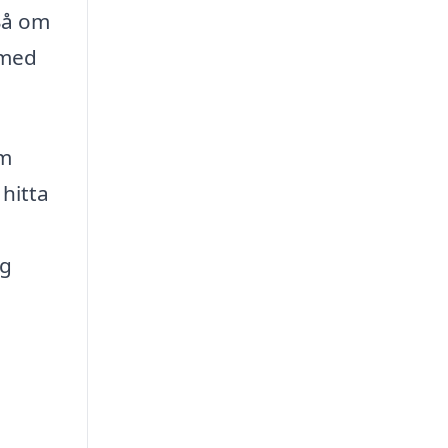
 Så om
 med
om
hitta
ig