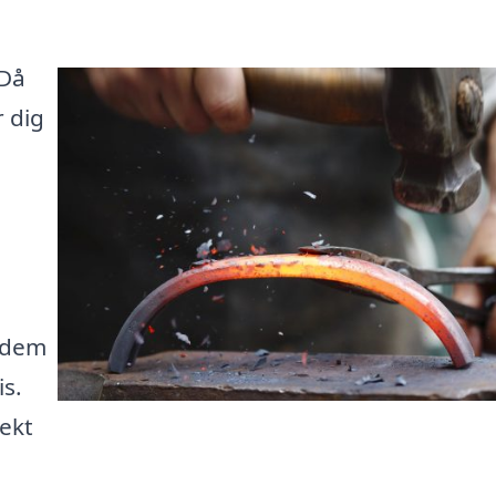
 Då
r dig
a dem
is.
jekt