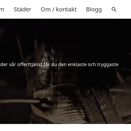
m
Städer
Om / kontakt
Blogg
Innehållsförteckning
gömma
1
Vad kan en smed i
Skövde hjälpa till med?
er vår offerttjänst får du den enklaste och tryggaste
2
Hur mycket kostar en
smed i Skövde?
3
Fördelar med att välja
smed i Skövde
4
Sök efter en skicklig
smed i de omgivande
städerna kring Skövde