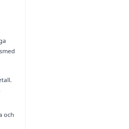
nga
n smed
tall.
h
a och