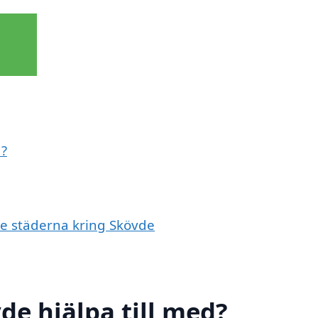
d?
de städerna kring Skövde
de hjälpa till med?