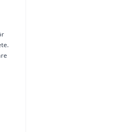
ör
te.
are