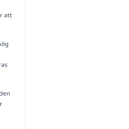
r att
klig
ras
 den
r