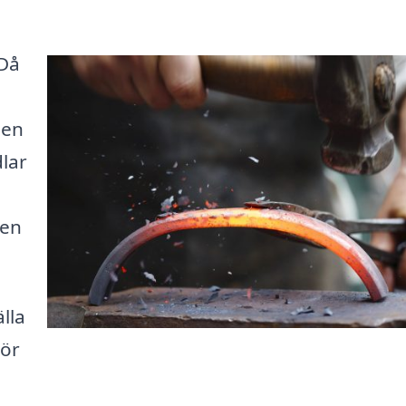
 Då
den
dlar
 en
lla
gör