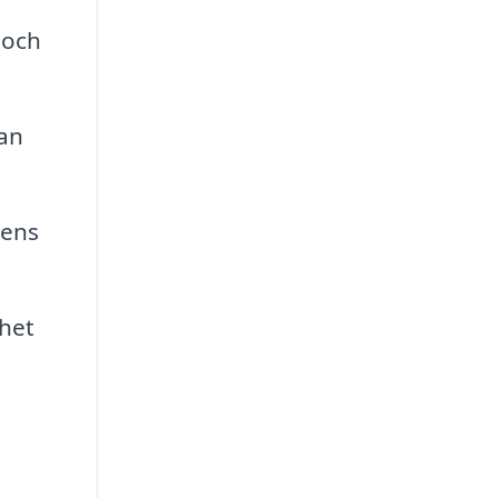
 och
kan
dens
rhet