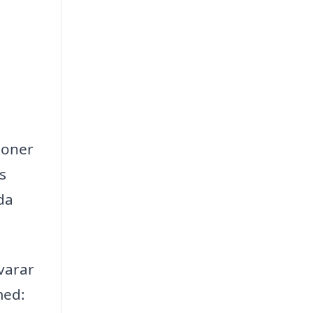
tioner
s
da
varar
med: