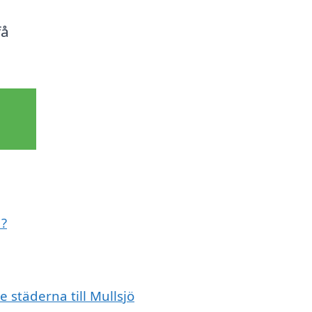
få
d?
 städerna till Mullsjö