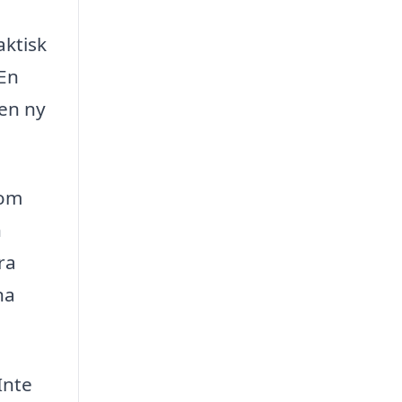
ktisk
 En
 en ny
som
n
ra
na
Inte