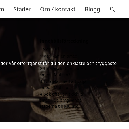
m
Städer
Om / kontakt
Blogg
Innehållsförteckning
gömma
1
Vad kan en smed i
Mullsjö hjälpa till med?
er vår offerttjänst får du den enklaste och tryggaste
2
Hur mycket kostar en
smed i Mullsjö?
3
Fördelar med att välja
smed i Mullsjö
4
Sök efter en skicklig
smed i de omgivande
städerna till Mullsjö