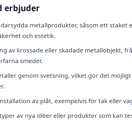
d erbjuder
ddarsydda metallprodukter, såsom ett staket e
kerhet och estetik.
g av krossade eller skadade metallobjekt, fr
erfarna smeder.
aller genom svetsning, vilket gör det möjligt 
r.
tallation av plåt, exempelvis för tak eller vä
yper av nya idéer eller produkter som kan te