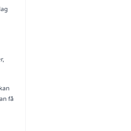
lag
r,
 kan
kan få