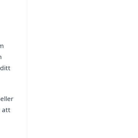
rm
n
ditt
eller
 att