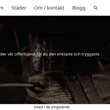
m
Städer
Om / kontakt
Blogg
Innehållsförteckning
gömma
1
Vad kan en smed i
Skåre hjälpa till med?
er vår offerttjänst får du den enklaste och tryggaste
1.1
Vanliga tjänster
som en smed erbjuder
1.2
Fördelar med att
välja en smed i Skåre
2
Hur mycket kostar en
smed i Skåre?
3
Fördelar med att välja
smed i Skåre
4
Sök efter en skicklig
smed i de omgivande