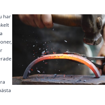
u har
nkelt
la
oner,
r
cerade
ära
bästa