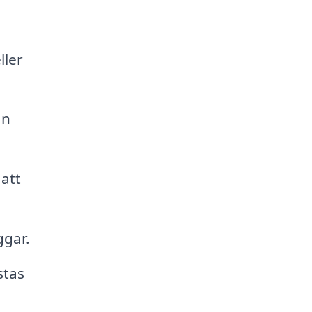
ller
ån
att
ggar.
stas