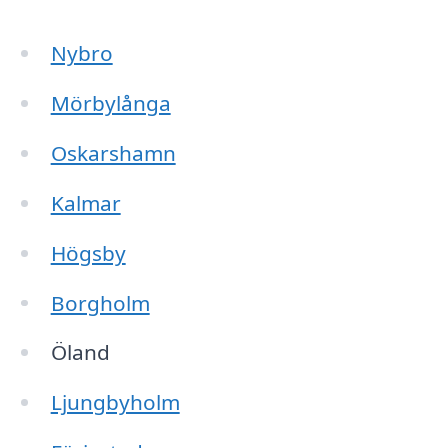
Nybro
Mörbylånga
Oskarshamn
Kalmar
Högsby
Borgholm
Öland
Ljungbyholm