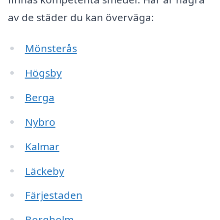
av de städer du kan överväga:
Mönsterås
Högsby
Berga
Nybro
Kalmar
Läckeby
Färjestaden
Borgholm