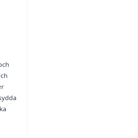
 och
och
er
rsydda
lka