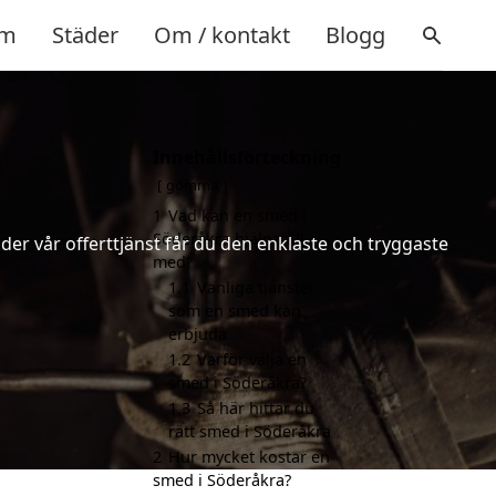
m
Städer
Om / kontakt
Blogg
Innehållsförteckning
gömma
1
Vad kan en smed i
Söderåkra hjälpa till
er vår offerttjänst får du den enklaste och tryggaste
med?
1.1
Vanliga tjänster
som en smed kan
erbjuda
1.2
Varför välja en
smed i Söderåkra?
1.3
Så här hittar du
rätt smed i Söderåkra
2
Hur mycket kostar en
smed i Söderåkra?