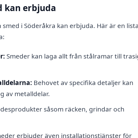
d kan erbjuda
 smed i Söderåkra kan erbjuda. Här är en list
a:
r:
Smeder kan laga allt från stålramar till tras
lldelarna:
Behovet av specifika detaljer kan
g av metalldelar.
idesprodukter såsom räcken, grindar och
der erbjuder även installationstjänster för