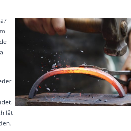
ra?
rm
ade
da
eder
ndet.
h låt
eden.