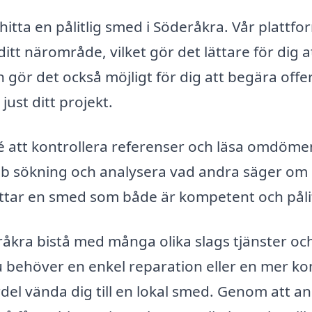
itta en pålitlig smed i Söderåkra. Vår plattfo
itt närområde, vilket gör det lättare för dig a
 gör det också möjligt för dig att begära offe
just ditt projekt.
idé att kontrollera referenser och läsa omdöme
bb sökning och analysera vad andra säger om
ittar en smed som både är kompetent och pålit
åkra bistå med många olika slags tjänster oc
u behöver en enkel reparation eller en mer k
el vända dig till en lokal smed. Genom att anl