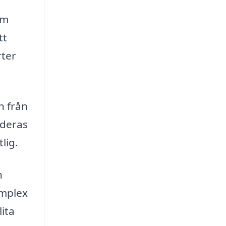
rm
tt
rter
n från
 deras
lig.
h
omplex
ita