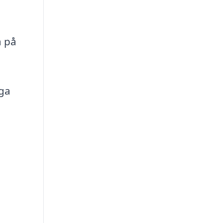
a på
iga