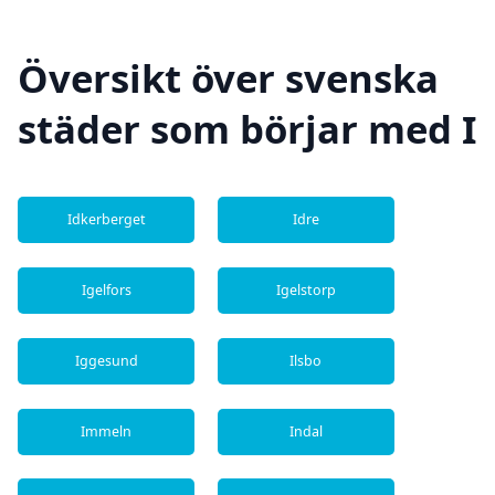
Översikt över svenska
städer som börjar med I
Idkerberget
Idre
Igelfors
Igelstorp
Iggesund
Ilsbo
Immeln
Indal