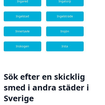
Ingared
Ingatorp
Ingelstad
Ingelsträde
Innertavle
Insjön
Inskogen
Irsta
Sök efter en skicklig
smed i andra städer i
Sverige