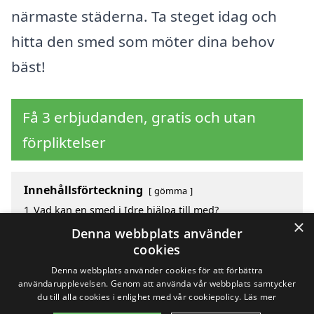
närmaste städerna. Ta steget idag och
hitta den smed som möter dina behov
bäst!
Få 3 erbjudanden, gratis och utan
förpliktelser
Innehållsförteckning
gömma
1
Vad kan en smed i Idre hjälpa till med?
×
2
Hur mycket kostar en smed i Idre?
Denna webbplats använder
3
Fördelar med att välja smed i Idre
cookies
4
Sök efter en smed i de omgivande städerna till Idre
Denna webbplats använder cookies för att förbättra
användarupplevelsen. Genom att använda vår webbplats samtycker
du till alla cookies i enlighet med vår cookiepolicy.
Läs mer