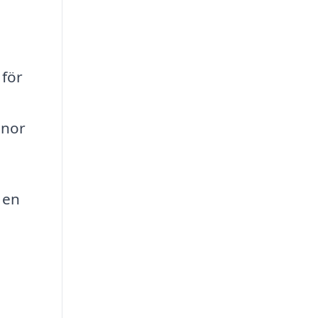
 för
onor
 en