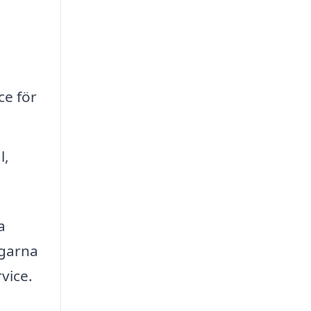
ce för
l,
a
ngarna
vice.