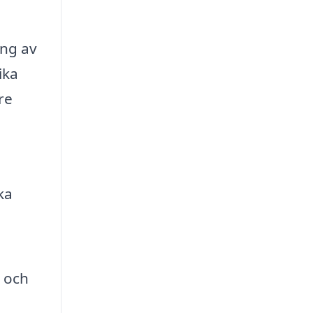
ing av
ika
re
ka
 och