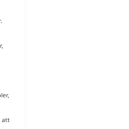
.
r,
ler,
 att