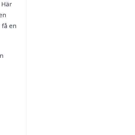
 Här
men
 få en
en