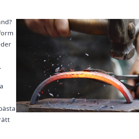
and?
tform
eder
.
ra
 bästa
rätt