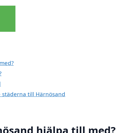
 med?
?
d
 städerna till Härnösand
ösand hjälpa till med?