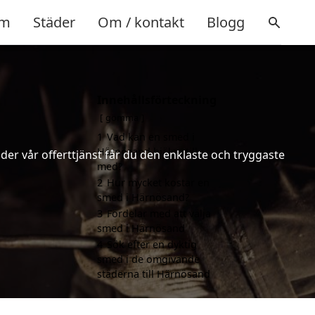
m
Städer
Om / kontakt
Blogg
Innehållsförteckning
gömma
1
Vad kan en smed i
Härnösand hjälpa till
er vår offerttjänst får du den enklaste och tryggaste
med?
2
Hur mycket kostar en
smed i Härnösand?
3
Fördelar med att välja
smed i Härnösand
4
Sök efter en dyktig
smed i de omgivande
städerna till Härnösand