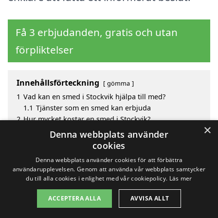
Få 3 erbjudanden, gratis och utan
förpliktelser
Innehållsförteckning
gömma
1
Vad kan en smed i Stockvik hjälpa till med?
1.1
Tjänster som en smed kan erbjuda
2
Hur mycket kostar en smed i Stockvik?
×
3
Fördelar med att välja smed i Stockvik
Denna webbplats använder
4
Sök efter en skicklig smed i de omgivande städerna
cookies
till Stockvik
Denna webbplats använder cookies för att förbättra
användarupplevelsen. Genom att använda vår webbplats samtycker
du till alla cookies i enlighet med vår cookiepolicy.
Läs mer
Copyright 2026 - Pilanto Aps
ACCEPTERA ALLA
AVVISA ALLT
Hem
Om / kontakt
Blogg
Webbplatskarta
Villkor