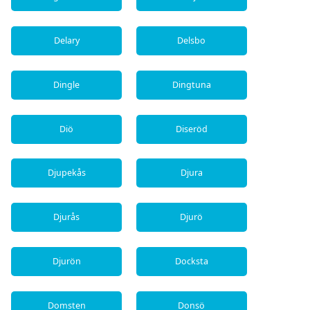
Delary
Delsbo
Dingle
Dingtuna
Diö
Diseröd
Djupekås
Djura
Djurås
Djurö
Djurön
Docksta
Domsten
Donsö