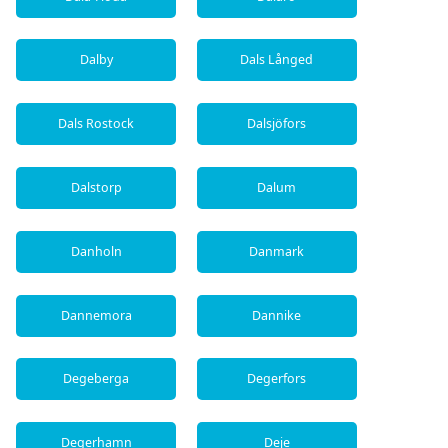
Dalby
Dals Långed
Dals Rostock
Dalsjöfors
Dalstorp
Dalum
Danholn
Danmark
Dannemora
Dannike
Degeberga
Degerfors
Degerhamn
Deje