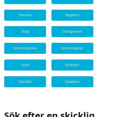
Dorotea
Dösjebro
Drag
Drängsmark
Drottningholm
Drottningskär
Dunö
Duvesjön
Dvärsätt
Dyvelsten
Sök efter en skicklig