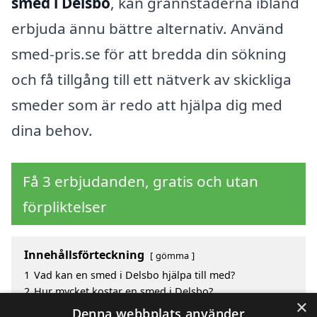
smed i Delsbo
, kan grannstäderna ibland
erbjuda ännu bättre alternativ. Använd
smed-pris.se för att bredda din sökning
och få tillgång till ett nätverk av skickliga
smeder som är redo att hjälpa dig med
dina behov.
Få 3 erbjudanden, gratis och utan
förpliktelser
Innehållsförteckning
gömma
1
Vad kan en smed i Delsbo hjälpa till med?
2
Hur mycket kostar en smed i Delsbo?
×
3
Fördelar med att välja smed i Delsbo
Denna webbplats använder