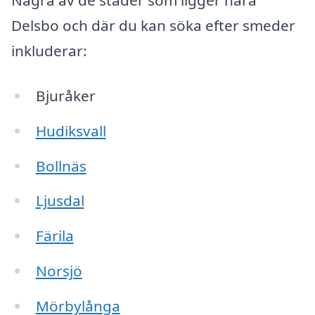
Några av de städer som ligger nära
Delsbo och där du kan söka efter smeder
inkluderar:
Bjuråker
Hudiksvall
Bollnäs
Ljusdal
Färila
Norsjö
Mörbylånga