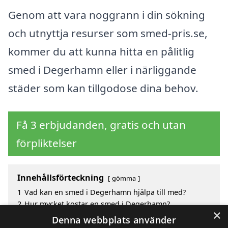
Genom att vara noggrann i din sökning
och utnyttja resurser som smed-pris.se,
kommer du att kunna hitta en pålitlig
smed i Degerhamn eller i närliggande
städer som kan tillgodose dina behov.
Få 3 erbjudanden, gratis och utan
förpliktelser
Innehållsförteckning
gömma
1
Vad kan en smed i Degerhamn hjälpa till med?
2
Hur mycket kostar en smed i Degerhamn?
×
3
Fördelar med att välja smed i Degerhamn
Denna webbplats använder
4
Sök efter en skicklig smed i de omgivande städerna