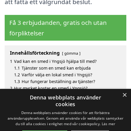
att fatta ett välgrundat beslut.
Få 3 erbjudanden, gratis och utan
förpliktelser
Innehållsförteckning
gömma
1
Vad kan en smed i Yngsjö hjälpa till med?
1.1
Tjänster som en smed kan erbjuda
1.2
Varför välja en lokal smed i Yngsjö?
1.3
Hur fungerar beställning av tjänster?
2
Hur mycket kostar en smed i Yngsjö?
×
3
Fördelar med att välja smed i Yngsjö
Denna webbplats använder
4
Sök efter en skicklig smed i de omgivande städerna
cookies
Yngsjö
Denna webbplats använder cookies för att förbättra
användarupplevelsen. Genom att använda vår webbplats samtycker
du till alla cookies i enlighet med vår cookiepolicy.
Läs mer