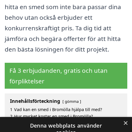
hitta en smed som inte bara passar dina
behov utan också erbjuder ett
konkurrenskraftigt pris. Ta dig tid att
jämföra och begära offerter för att hitta
den bästa lösningen för ditt projekt.
Få 3 erbjudanden, gratis och utan
förpliktelser
Innehållsförteckning
gömma
1
Vad kan en smed i Bromölla hjälpa till med?
2
Hur mycket kostar en smed i Bromölla?
×
3
Fördelar med att välja smed i Bromölla
Denna webbplats använder
4
Sök efter en smed i de omgivande städerna till