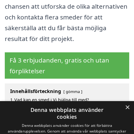
chansen att utforska de olika alternativen
och kontakta flera smeder för att
säkerställa att du får bästa möjliga
resultat för ditt projekt.
Få 3 erbjudanden, gratis och utan
förpliktelser
Innehållsförteckning
gömma
1
Vad kan en smed i Vi hjälpa till med?
×
2
Hur mycket kostar en smed i Vi?
Denna webbplats använder
3
Fördelar med att välja smed i Vi
cookies
4
Sök efter en smed i de omgivande städerna Vi
Denna webbplats använder cookies för att förbättra
användarupplevelsen. Genom att använda vår webbplats samtycker