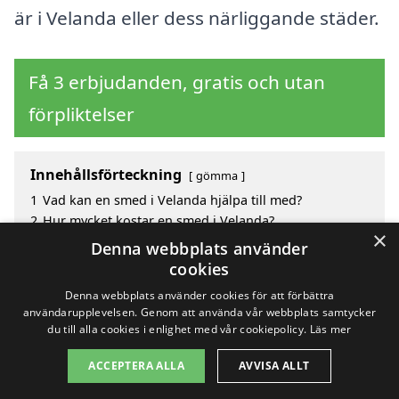
är i Velanda eller dess närliggande städer.
Få 3 erbjudanden, gratis och utan
förpliktelser
Innehållsförteckning
gömma
1
Vad kan en smed i Velanda hjälpa till med?
2
Hur mycket kostar en smed i Velanda?
×
3
Fördelar med att välja smed i Velanda
Denna webbplats använder
4
Sök efter en skicklig smed i de omgivande städerna
cookies
Velanda
Denna webbplats använder cookies för att förbättra
användarupplevelsen. Genom att använda vår webbplats samtycker
du till alla cookies i enlighet med vår cookiepolicy.
Läs mer
Copyright 2026 - Pilanto Aps
ACCEPTERA ALLA
AVVISA ALLT
Hem
Om / kontakt
Blogg
Webbplatskarta
Villkor