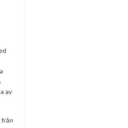
med
ga
a
ra av
 från