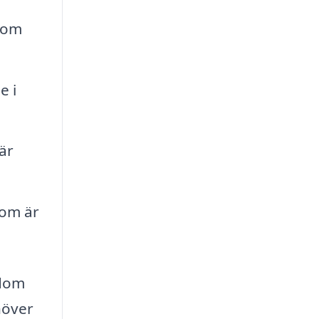
 som
e i
är
som är
edom
höver