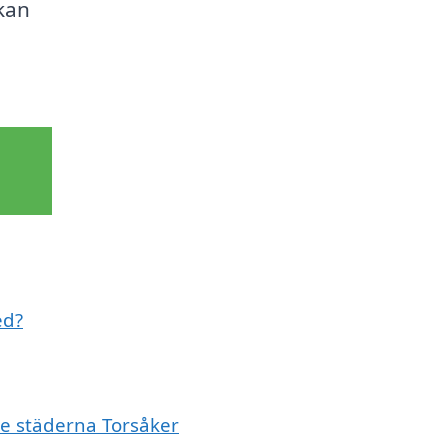
kan
ed?
de städerna Torsåker