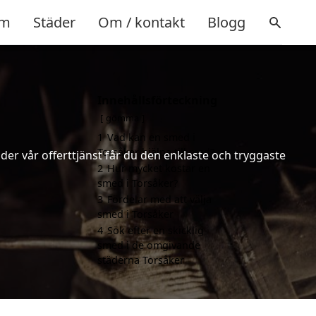
m
Städer
Om / kontakt
Blogg
Innehållsförteckning
gömma
1
Vad kan en smed i
Torsåker hjälpa till med?
er vår offerttjänst får du den enklaste och tryggaste
2
Hur mycket kostar en
smed i Torsåker?
3
Fördelar med att välja
smed i Torsåker
4
Sök efter en skicklig
smed i de omgivande
städerna Torsåker