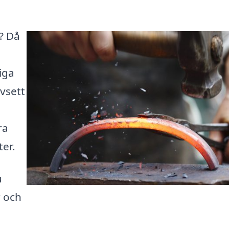
r? Då
tiga
vsett
ra
ter.
u
r och