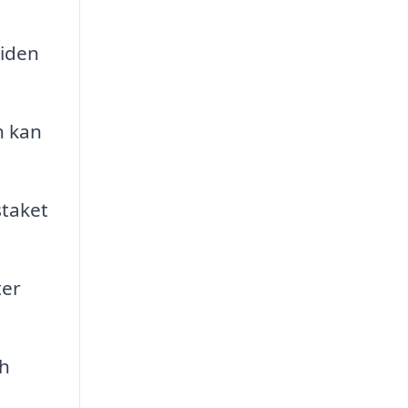
iden
h kan
staket
ter
ch