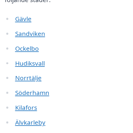
Gävle
Sandviken
Ockelbo
Hudiksvall
Norrtälje
Söderhamn
Kilafors
Älvkarleby