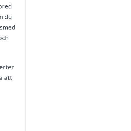
bred
om du
t smed
och
erter
a att