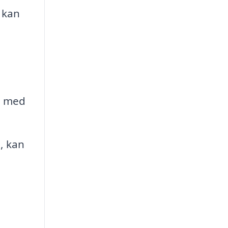
 kan
l med
, kan