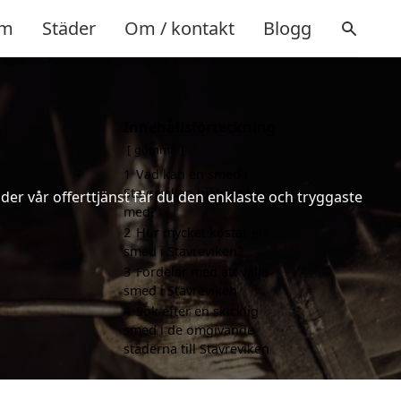
m
Städer
Om / kontakt
Blogg
Innehållsförteckning
gömma
1
Vad kan en smed i
Stavreviken hjälpa till
er vår offerttjänst får du den enklaste och tryggaste
med?
2
Hur mycket kostar en
smed i Stavreviken?
3
Fördelar med att välja
smed i Stavreviken
4
Sök efter en skicklig
smed i de omgivande
städerna till Stavreviken