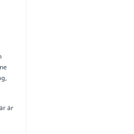
h
mme
ag,
är är