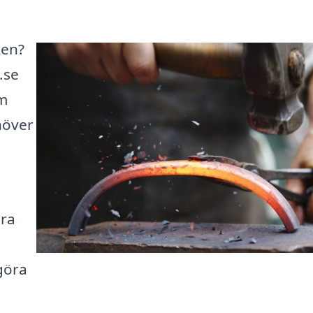
ken?
.se
om
höver
ära
 göra