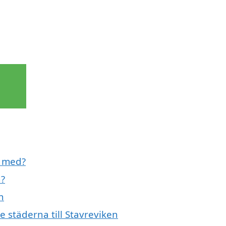
l med?
n?
n
e städerna till Stavreviken