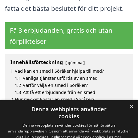
fatta det bästa beslutet för ditt projekt.
Få 3 erbjudanden, gratis och utan
förpliktelser
Innehållsförteckning
gömma
1
Vad kan en smed i Söråker hjälpa till med?
1.1
Vanliga tjänster utförda av en smed
1.2
Varför välja en smed i Söråker?
1.3
Att få ett erbjudande från en smed
2
Hur mycket kostar en smed i Söråker?
×
3
Fördelar med att välja smed i Söråker
Denna webbplats använder
4
Sök efter en skicklig smed i de omgivande städerna
cookies
Söråker
Denna webbplats använder cookies för att förbättra
användarupplevelsen. Genom att använda vår webbplats samtycker
du till alla cookies i enlighet med vår cookiepolicy.
Läs mer