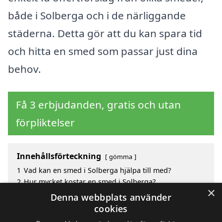
både i Solberga och i de närliggande
städerna. Detta gör att du kan spara tid
och hitta en smed som passar just dina
behov.
Få 3 erbjudanden, gratis och utan
förpliktelser
Innehållsförteckning
gömma
1
Vad kan en smed i Solberga hjälpa till med?
2
Hur mycket kostar en smed i Solberga?
×
3
Fördelar med att välja smed i Solberga
Denna webbplats använder
4
Sök efter en skicklig smed i de omgivande städerna
cookies
Solberga