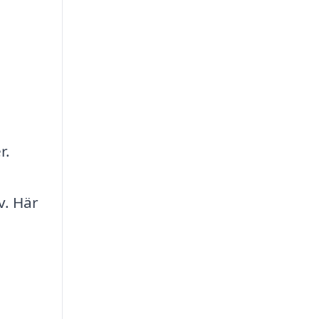
r.
v. Här