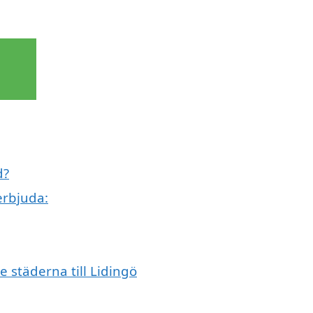
d?
erbjuda:
e städerna till Lidingö