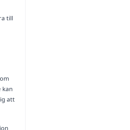
 till
,
 som
e kan
ig att
ion