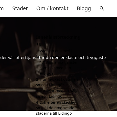
m
Städer
Om / kontakt
Blogg
Innehållsförteckning
gömma
1
Vad kan en smed i
Lidingö hjälpa till med?
er vår offerttjänst får du den enklaste och tryggaste
1.1
Allmänna tjänster
som en smed kan
erbjuda:
2
Hur mycket kostar en
smed i Lidingö?
3
Fördelar med att välja
smed i Lidingö
4
Sök efter en skicklig
smed i de omgivande
städerna till Lidingö