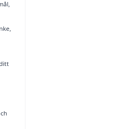
mål,
anke,
ditt
och