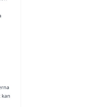
a
serna
t kan