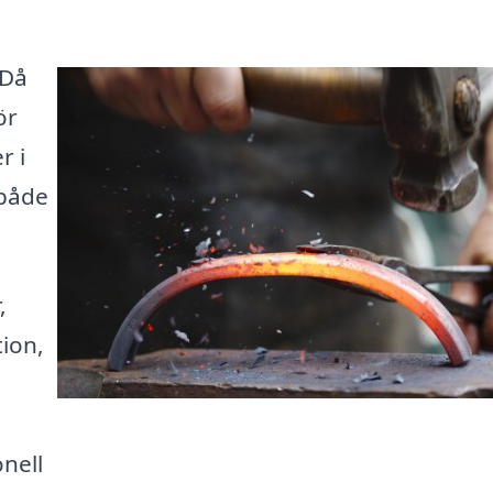
 Då
ör
r i
 både
,
ion,
onell