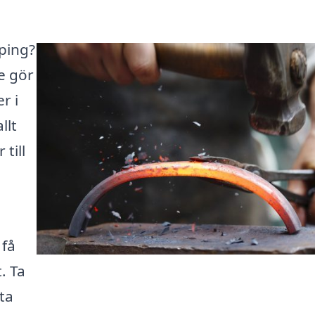
öping?
e gör
r i
llt
till
 få
. Ta
ta