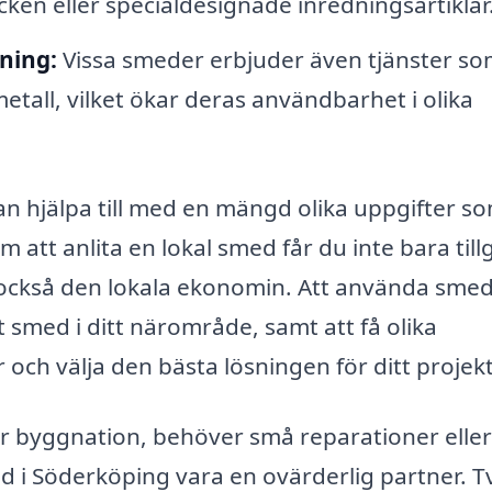
ken eller specialdesignade inredningsartiklar
ning:
Vissa smeder erbjuder även tjänster s
etall, vilket ökar deras användbarhet i olika
n hjälpa till med en mängd olika uppgifter s
 att anlita en lokal smed får du inte bara til
er också den lokala ekonomin. Att använda smed
tt smed i ditt närområde, samt att få olika
och välja den bästa lösningen för ditt projekt
or byggnation, behöver små reparationer eller
d i Söderköping vara en ovärderlig partner. T