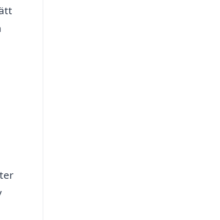
ätt
h
ster
v