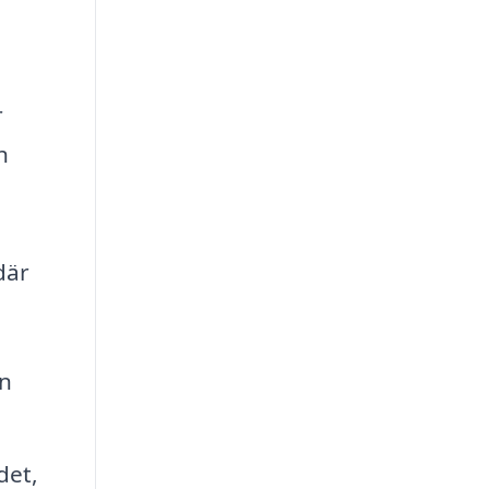
r
h
där
rn
det,