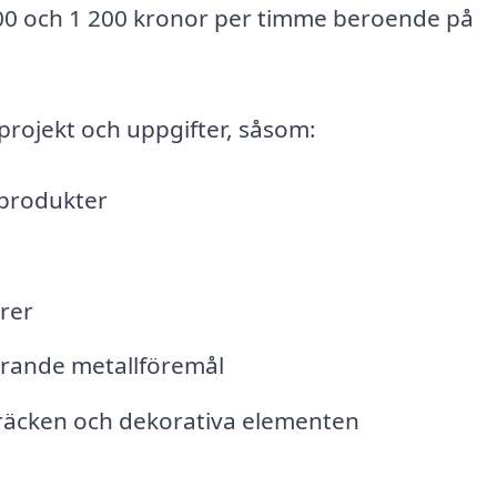
 500 och 1 200 kronor per timme beroende på
projekt och uppgifter, såsom:
lprodukter
urer
erande metallföremål
 räcken och dekorativa elementen