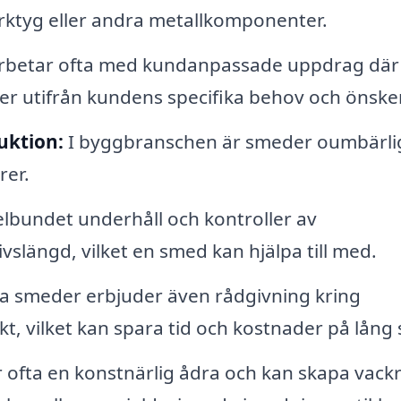
erktyg eller andra metallkomponenter.
betar ofta med kundanpassade uppdrag där
ter utifrån kundens specifika behov och önske
uktion:
I byggbranschen är smeder oumbärlig
rer.
lbundet underhåll och kontroller av
vslängd, vilket en smed kan hjälpa till med.
 smeder erbjuder även rådgivning kring
kt, vilket kan spara tid och kostnader på lång s
ofta en konstnärlig ådra och kan skapa vack