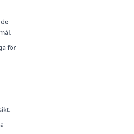
 de
mål.
a för
ikt.
ra