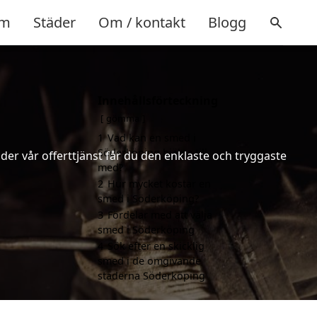
m
Städer
Om / kontakt
Blogg
Innehållsförteckning
gömma
1
Vad kan en smed i
Söderköping hjälpa till
er vår offerttjänst får du den enklaste och tryggaste
med?
2
Hur mycket kostar en
smed i Söderköping?
3
Fördelar med att välja
smed i Söderköping
4
Sök efter en skicklig
smed i de omgivande
städerna Söderköping