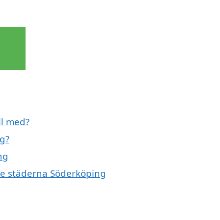
ll med?
g?
ng
nde städerna Söderköping