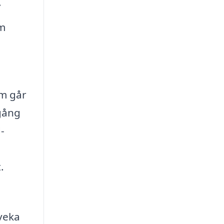
.
om
om går
lgång
-
.
veka