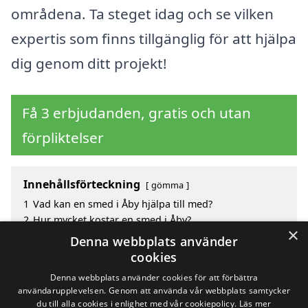
områdena. Ta steget idag och se vilken
expertis som finns tillgänglig för att hjälpa
dig genom ditt projekt!
Få 3 erbjudanden, gratis och utan
förpliktelser
Innehållsförteckning
gömma
1
Vad kan en smed i Åby hjälpa till med?
2
Hur mycket kostar en smed i Åby?
×
3
Fördelar med att välja smed i Åby
Denna webbplats använder
4
Sök efter en skicklig smed i de omgivande städerna
cookies
Åby
Denna webbplats använder cookies för att förbättra
användarupplevelsen. Genom att använda vår webbplats samtycker
du till alla cookies i enlighet med vår cookiepolicy.
Läs mer