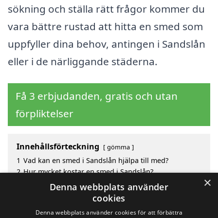
sökning och ställa rätt frågor kommer du
vara bättre rustad att hitta en smed som
uppfyller dina behov, antingen i Sandslån
eller i de närliggande städerna.
Få 3 erbjudanden, gratis och utan
förpliktelser
Innehållsförteckning
gömma
1
Vad kan en smed i Sandslån hjälpa till med?
2
Hur mycket kostar en smed i Sandslån?
×
3
Fördelar med att välja smed i Sandslån
Denna webbplats använder
4
Sök efter en skicklig smed i de omgivande städerna
cookies
till Sandslån
Denna webbplats använder cookies för att förbättra