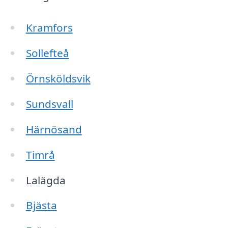
Kramfors
Sollefteå
Örnsköldsvik
Sundsvall
Härnösand
Timrå
Lalägda
Bjästa