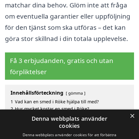
matchar dina behov. Glöm inte att fråga
om eventuella garantier eller uppföljning
för den tjänst som ska utföras – det kan
göra stor skillnad i din totala upplevelse.
Få 3 erbjudanden, gratis och utan
förpliktelser
Innehållsförteckning
gömma
1
Vad kan en smed i Röke hjälpa till med?
2
Hur mycket kostar en smed i Röke?
×
3
Fördelar med att välja smed i Röke
Denna webbplats använder
4
Sök efter en skicklig smed i de omgivande städerna
cookies
Röke
Denna webbplats använder cookies för att förbättra