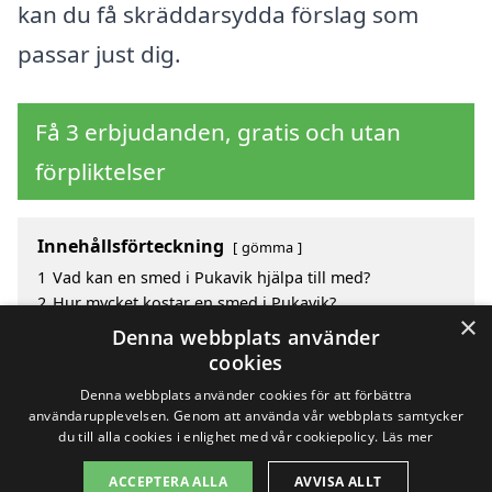
kan du få skräddarsydda förslag som
passar just dig.
Få 3 erbjudanden, gratis och utan
förpliktelser
Innehållsförteckning
gömma
1
Vad kan en smed i Pukavik hjälpa till med?
2
Hur mycket kostar en smed i Pukavik?
×
3
Fördelar med att välja smed i Pukavik
Denna webbplats använder
4
Sök efter en skicklig smed i de omgivande städerna
cookies
Pukavik
Denna webbplats använder cookies för att förbättra
användarupplevelsen. Genom att använda vår webbplats samtycker
du till alla cookies i enlighet med vår cookiepolicy.
Läs mer
Copyright 2026 - Pilanto Aps
ACCEPTERA ALLA
AVVISA ALLT