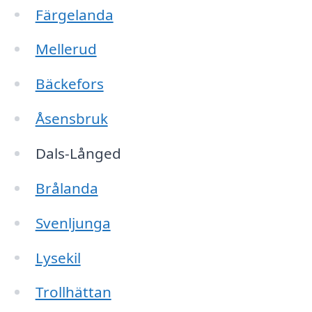
Färgelanda
Mellerud
Bäckefors
Åsensbruk
Dals-Långed
Brålanda
Svenljunga
Lysekil
Trollhättan