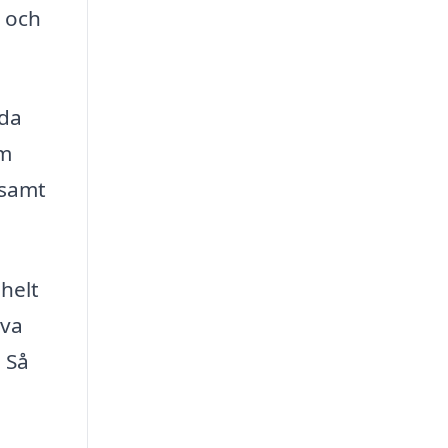
l och
eda
rm
 samt
helt
iva
 Så