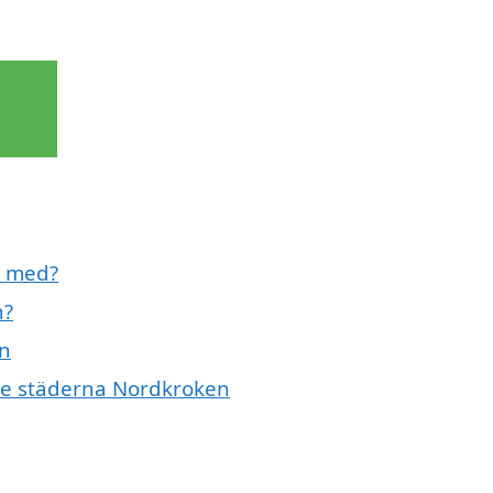
l med?
n?
en
nde städerna Nordkroken