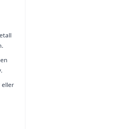
etall
n.
 en
.
 eller