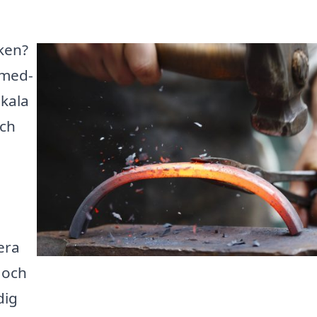
oken?
smed-
okala
och
era
 och
dig