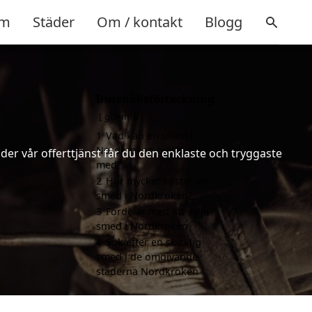
m
Städer
Om / kontakt
Blogg
Innehållsförteckning
gömma
1
Vad kan en smed i
Nordkroken hjälpa till
er vår offerttjänst får du den enklaste och tryggaste
med?
2
Hur mycket kostar en
smed i Nordkroken?
3
Fördelar med att välja
smed i Nordkroken
4
Sök efter en skicklig
smed i de omgivande
städerna Nordkroken