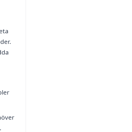
eta
der.
dda
ler
höver
.