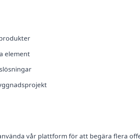
lprodukter
va element
tslösningar
 byggnadsprojekt
använda vår plattform för att begära flera off