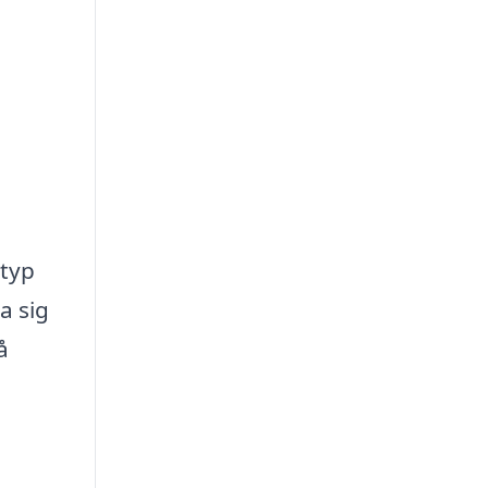
 typ
a sig
å