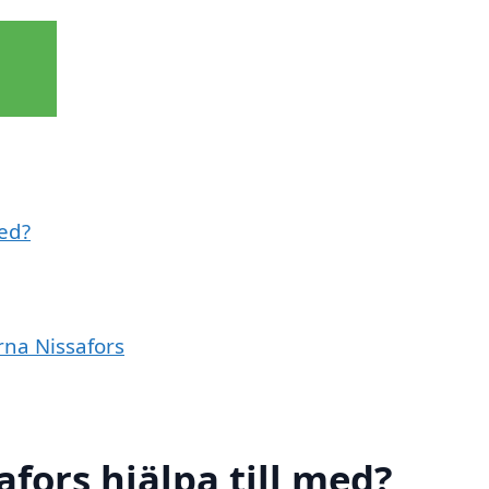
med?
rna Nissafors
fors hjälpa till med?