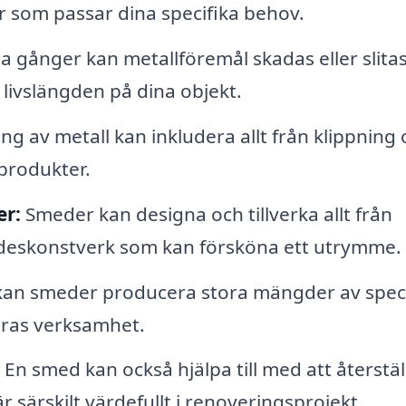
 som passar dina specifika behov.
gånger kan metallföremål skadas eller slitas
livslängden på dina objekt.
g av metall kan inkludera allt från klippning
lprodukter.
er:
Smeder kan designa och tillverka allt från
mideskonstverk som kan försköna ett utrymme.
kan smeder producera stora mängder av speci
ras verksamhet.
En smed kan också hjälpa till med att återstäl
r särskilt värdefullt i renoveringsprojekt.