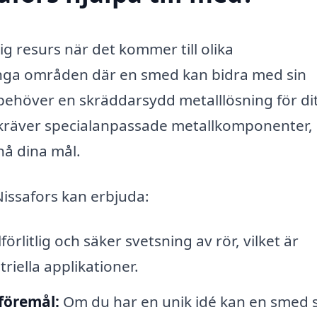
g resurs när det kommer till olika
nga områden där en smed kan bidra med sin
behöver en skräddarsydd metalllösning för di
m kräver specialanpassade metallkomponenter,
nå dina mål.
issafors kan erbjuda:
örlitlig och säker svetsning av rör, vilket är
riella applikationer.
föremål:
Om du har en unik idé kan en smed 