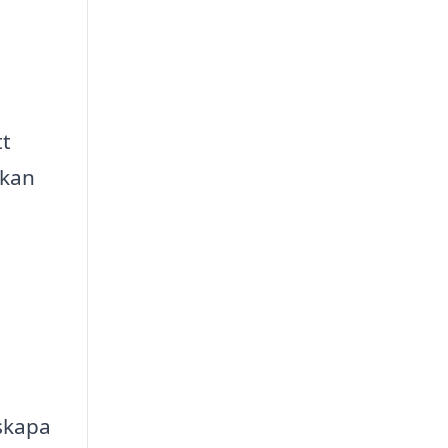
tt
 kan
skapa