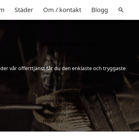
m
Städer
Om / kontakt
Blogg
Innehållsförteckning
gömma
1
Vad kan en smed i
Nissafors hjälpa till
er vår offerttjänst får du den enklaste och tryggaste
med?
2
Hur mycket kostar en
smed i Nissafors?
3
Fördelar med att välja
smed i Nissafors
4
Sök efter en smed i de
omgivande städerna
Nissafors