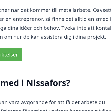
tner när det kommer till metallarbete. Oavse
er en entreprenör, så finns det alltid en smed 
iga dina idéer och behov. Tveka inte att konta
 om hur de kan assistera dig i dina projekt.
iktelser
med i Nissafors?
kan vara avgörande för att få det arbete du
. Priserna för smidet varierar beroende på fle