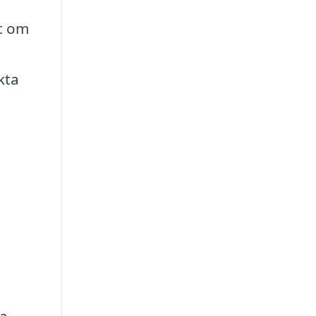
tt om
i
kta
ra