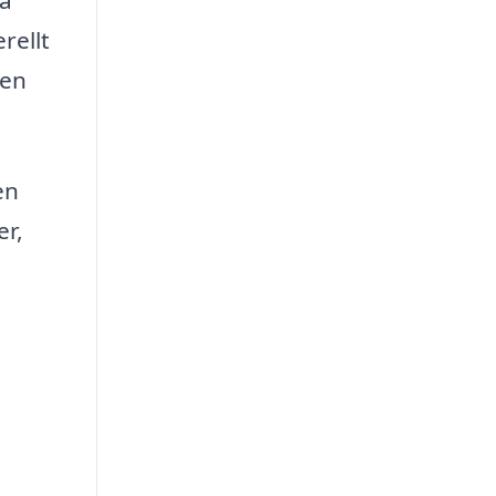
rellt
men
en
er,