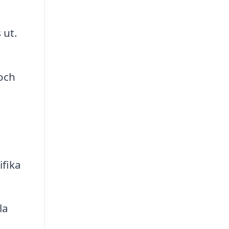
 ut.
 och
fika
la