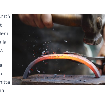
s? Då
t
er i
lla
v.
ka
a
hitta
na