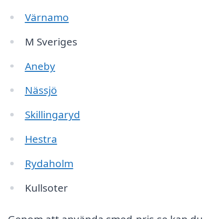
Värnamo
M Sveriges
Aneby
Nässjö
Skillingaryd
Hestra
Rydaholm
Kullsoter
Genom att använda smed-pris.se kan du