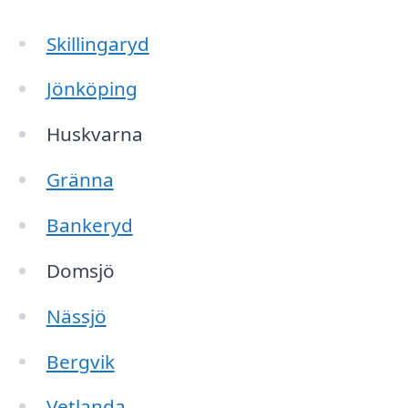
Skillingaryd
Jönköping
Huskvarna
Gränna
Bankeryd
Domsjö
Nässjö
Bergvik
Vetlanda