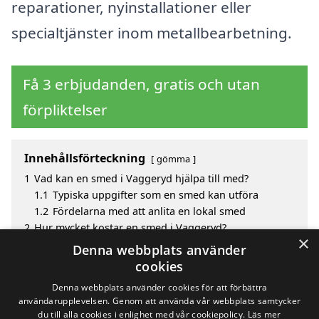
reparationer, nyinstallationer eller
specialtjänster inom metallbearbetning.
Få 3 erbjudanden, gratis och utan
förpliktelser
Innehållsförteckning
gömma
1
Vad kan en smed i Vaggeryd hjälpa till med?
1.1
Typiska uppgifter som en smed kan utföra
1.2
Fördelarna med att anlita en lokal smed
2
Hur mycket kostar en smed i Vaggeryd?
×
3
Fördelar med att välja smed i Vaggeryd
Denna webbplats använder
4
Sök efter en skicklig smed i de omgivande städerna
cookies
Vaggeryd
Denna webbplats använder cookies för att förbättra
användarupplevelsen. Genom att använda vår webbplats samtycker
du till alla cookies i enlighet med vår cookiepolicy.
Läs mer