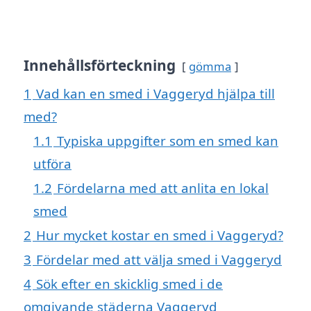
Innehållsförteckning
gömma
1
Vad kan en smed i Vaggeryd hjälpa till
med?
1.1
Typiska uppgifter som en smed kan
utföra
1.2
Fördelarna med att anlita en lokal
smed
2
Hur mycket kostar en smed i Vaggeryd?
3
Fördelar med att välja smed i Vaggeryd
4
Sök efter en skicklig smed i de
omgivande städerna Vaggeryd