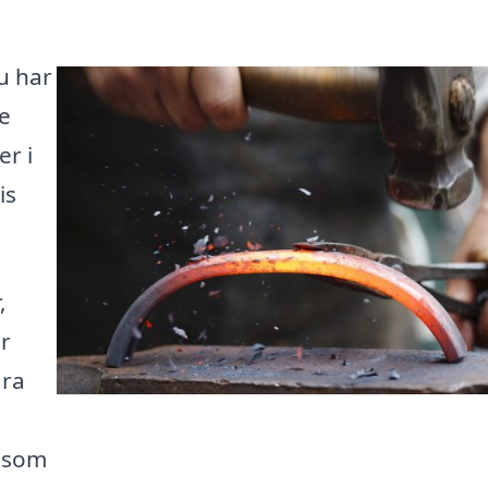
Du har
se
er i
is
,
r
ära
n som