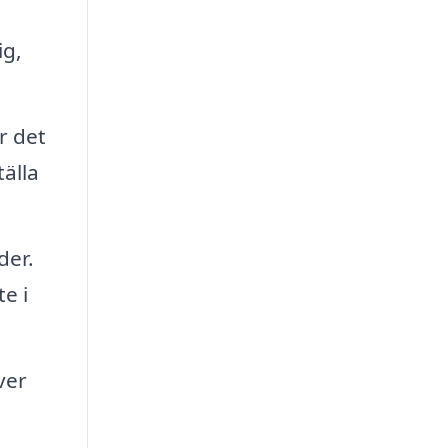
ig,
r det
älla
der.
e i
ver