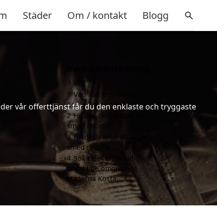
m
Städer
Om / kontakt
Blogg
Innehållsförteckning
gömma
1
Vad kan en smed i
Kosta hjälpa till med?
er vår offerttjänst får du den enklaste och tryggaste
2
Hur mycket kostar en
smed i Kosta?
3
Fördelar med att välja
smed i Kosta
4
Sök efter en skicklig
smed i de omgivande
städerna Kosta