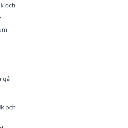
rk och
.
som
a gå
ik och
d-