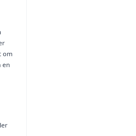
h
er
tt om
n en
ler