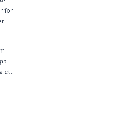
r för
er
om
lpa
a ett