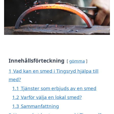
Innehållsförteckning
gömma
1
Vad kan en smed i Tingsryd hjälpa till
med?
1.1
Tjänster som erbjuds av en smed
1.2
Varför välja en lokal smed?
1.3
Sammanfattning