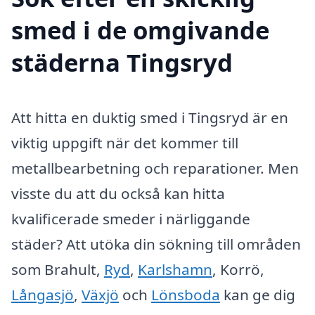
smed i de omgivande
städerna Tingsryd
Att hitta en duktig smed i Tingsryd är en
viktig uppgift när det kommer till
metallbearbetning och reparationer. Men
visste du att du också kan hitta
kvalificerade smeder i närliggande
städer? Att utöka din sökning till områden
som Brahult,
Ryd
,
Karlshamn
, Korrö,
Långasjö
,
Växjö
och
Lönsboda
kan ge dig