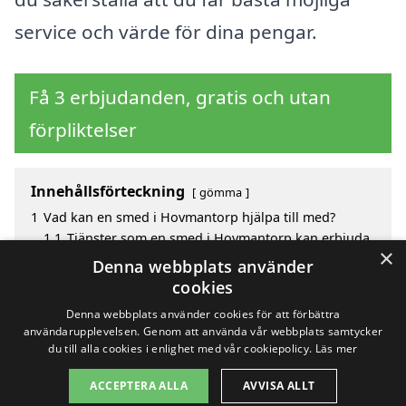
service och värde för dina pengar.
Få 3 erbjudanden, gratis och utan
förpliktelser
Innehållsförteckning
gömma
1
Vad kan en smed i Hovmantorp hjälpa till med?
1.1
Tjänster som en smed i Hovmantorp kan erbjuda
×
2
Fördelar med att välja smed i Hovmantorp
Denna webbplats använder
3
Sök efter en skicklig smed i de omgivande städerna
cookies
Hovmantorp
Denna webbplats använder cookies för att förbättra
användarupplevelsen. Genom att använda vår webbplats samtycker
du till alla cookies i enlighet med vår cookiepolicy.
Läs mer
Copyright 2026 - Pilanto Aps
ACCEPTERA ALLA
AVVISA ALLT