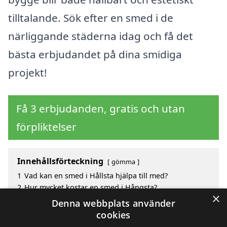
tilltalande. Sök efter en smed i de
närliggande städerna idag och få det
bästa erbjudandet på dina smidiga
projekt!
Få 3 erbjudanden, gratis och utan
förpliktelser
Innehållsförteckning
gömma
1
Vad kan en smed i Hållsta hjälpa till med?
2
Hur mycket kostar en smed i Hångsta?
×
3
Fördelar med att välja smed i Hållsta
Denna webbplats använder
4
Sök efter en smed i Hållsta och de omgivande
cookies
städerna