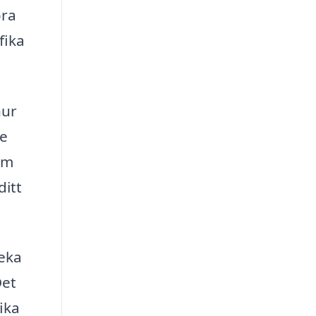
öra
fika
hur
ge
om
ditt
veka
Det
ika