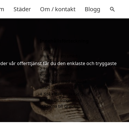
m
Städer
Om / kontakt
Blogg
Innehållsförteckning
gömma
1
Vad kan en smed i
Gränum hjälpa till med?
er vår offerttjänst får du den enklaste och tryggaste
2
Hur mycket kostar en
smed i Gränum?
3
Fördelar med att välja
smed i Gränum
4
Sök efter en skicklig
smed i de omgivande
städerna till Gränum