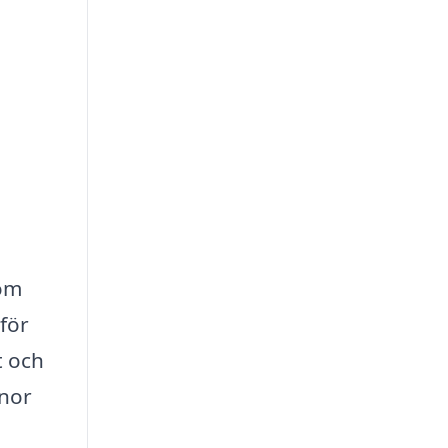
 om
för
t och
onor