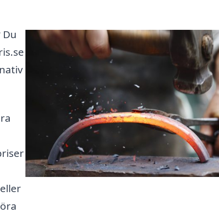
? Du
ris.se
rnativ
ära
priser
eller
göra