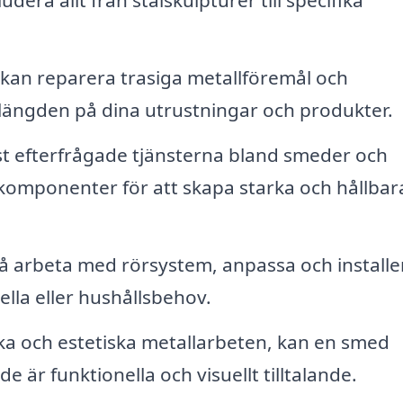
dera allt från stålskulpturer till specifika
an reparera trasiga metallföremål och
slängden på dina utrustningar och produkter.
t efterfrågade tjänsterna bland smeder och
omponenter för att skapa starka och hållbar
 arbeta med rörsystem, anpassa och installe
iella eller hushållsbehov.
ka och estetiska metallarbeten, kan en smed
är funktionella och visuellt tilltalande.