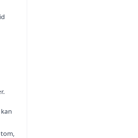
id
r.
t kan
utom,