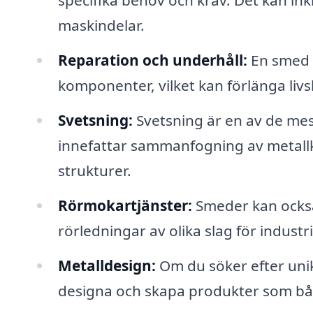
specifika behov och krav. Det kan inklu
maskindelar.
Reparation och underhåll:
En smed k
komponenter, vilket kan förlänga liv
Svetsning:
Svetsning är en av de mes
innefattar sammanfogning av metallk
strukturer.
Rörmokartjänster:
Smeder kan också
rörledningar av olika slag för industr
Metalldesign:
Om du söker efter uni
designa och skapa produkter som både 