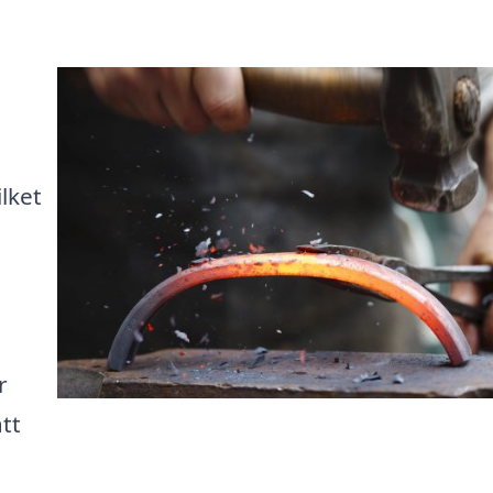
lket
r
tt