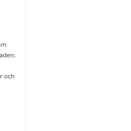
som
naden.
er och