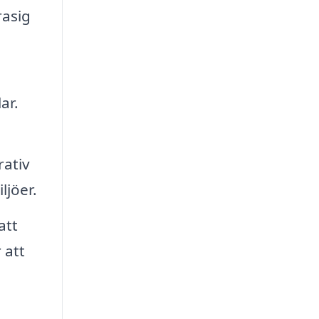
rasig
ar.
rativ
ljöer.
att
 att