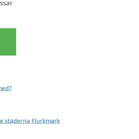
assar
 med?
de städerna Flurkmark