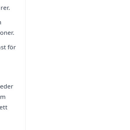
rer.
h
ioner.
st för
meder
om
ett