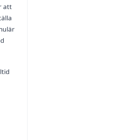
 att
tälla
mulär
ed
ltid