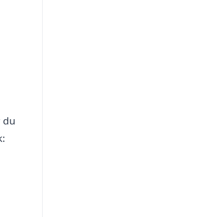
r du
k: