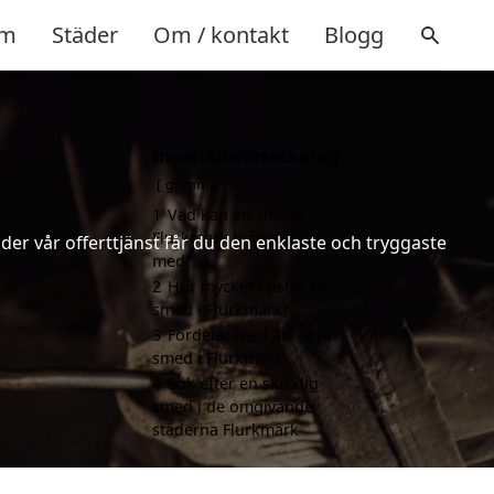
m
Städer
Om / kontakt
Blogg
Innehållsförteckning
gömma
1
Vad kan en smed i
Flurkmark hjälpa till
er vår offerttjänst får du den enklaste och tryggaste
med?
2
Hur mycket kostar en
smed i Flurkmark?
3
Fördelar med att välja
smed i Flurkmark
4
Sök efter en skicklig
smed i de omgivande
städerna Flurkmark