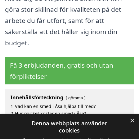
göra stor skillnad för kvaliteten på det
arbete du får utfört, samt för att
säkerställa att det håller sig inom din
budget.
Få 3 erbjudanden, gratis och utan
förpliktelser
Innehållsförteckning
gömma
1
Vad kan en smed i Åsa hjälpa till med?
2
Hur mycket kostar en smed i Åsa?
×
3
Fördelar med att välja smed i Åsa
Denna webbplats använder
4
Sök efter en skicklig smed i de omgivande städerna
cookies
Åsa