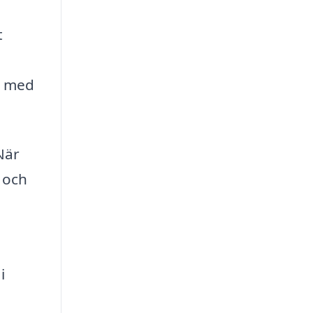
t
g med
När
 och
i