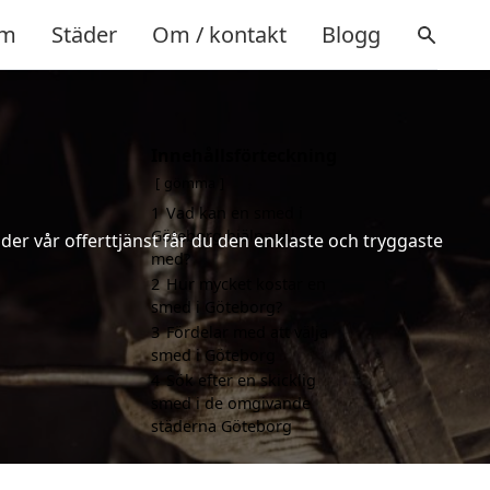
m
Städer
Om / kontakt
Blogg
Innehållsförteckning
gömma
1
Vad kan en smed i
Göteborg hjälpa till
er vår offerttjänst får du den enklaste och tryggaste
med?
2
Hur mycket kostar en
smed i Göteborg?
3
Fördelar med att välja
smed i Göteborg
4
Sök efter en skicklig
smed i de omgivande
städerna Göteborg