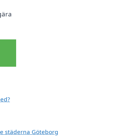
gära
med?
nde städerna Göteborg