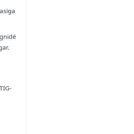
rasiga
ignidé
gar.
TIG-