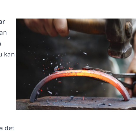
ar
kan
a
du kan
a det