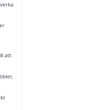
lverka
er
a
l att
öbler,
kt